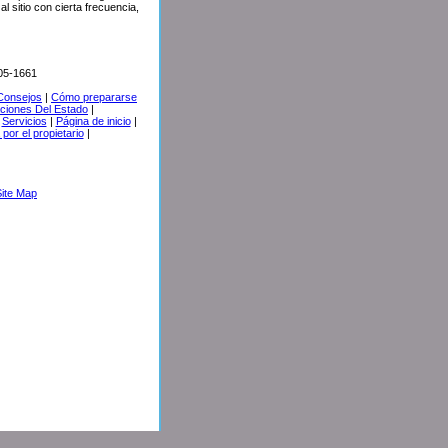
 sitio con cierta frecuencia,
005-1661
 Consejos
|
Cómo prepararse
aciones Del Estado
|
|
Servicios
|
Página de inicio
|
por el propietario
|
Site Map