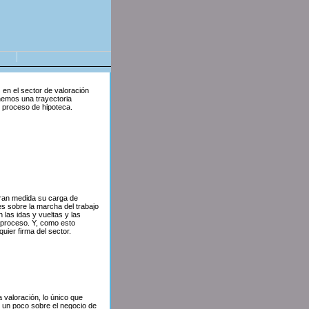
en el sector de valoración
nemos una trayectoria
l proceso de hipoteca.
gran medida su carga de
nes sobre la marcha del trabajo
las idas y vueltas y las
 proceso. Y, como esto
ier firma del sector.
a valoración, lo único que
e un poco sobre el negocio de