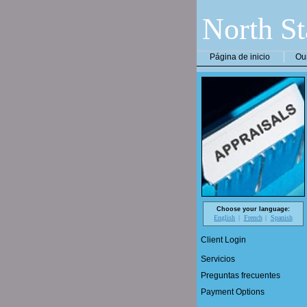
North St
Página de inicio
Ou
Choose your language:
English
French
Spanish
Client Login
Servicios
Preguntas frecuentes
Payment Options