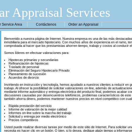
ar Appraisal Services
r Service Area
Contáctenos
Order an Appraisal
Bienvenido a nuestra página de Internet. Nuestra empresa es una de las más destacadas 
inmobiliaria para el mercado hipotecario. Con muchos años de experiencia en el ramo, te
comprobada al hacer que los prestamistas ahorren tiempo, trabajo y costos al conducir e
Somos líderes en efectuar valoraciones para:
Hipotecas primarias y secundarias
Refinanciación de hipotecas
Traslado de personal
Eliminación del Seguro Hipotecario Privado
Planeamiento de sucesión
Acuerdos de divorcio
Invirtiendo en instrucción y tecnología, hemos ayudado a nuestros clientes a reducir en 
trabajo. Al ofrecer la posibilidad de solicitar valoraciones on-line, además de actualizacio
mediante informe automático y entrega electrónica del producto final, podemos acabar con 
discusiones causadas por desencuentros telefónicos, problemas característicos de este
también ahorra dinero, podemos mantener nuestros precios en nivel competitivo con cualqu
Rápida prestación del servicio
Informe de valoración de la mejor calidad
Informes on-line sobre la marcha del trabajo
Solicitud y entrega por medio electrónico
Precios competitivos
Usted puede realizar diversas tareas por medio de este sitio de Internet. Para solicitar un
necesita es hacer clic en un botón. O bien, si lo desea, dedique algún tiempo a informars