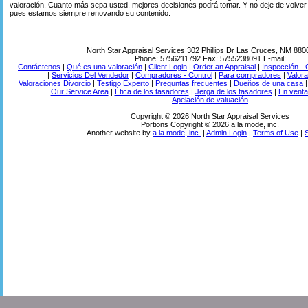
valoración. Cuanto más sepa usted, mejores decisiones podrá tomar. Y no deje de volver al
pues estamos siempre renovando su contenido.
North Star Appraisal Services
302 Phillips Dr Las Cruces, NM 88
Phone:
5756211792
Fax:
5755238091
E-mail:
Contáctenos
|
Qué es una valoración
|
Client Login
|
Order an Appraisal
|
Inspección -
|
Servicios Del Vendedor
|
Compradores - Control
|
Para compradores
|
Valor
Valoraciones Divorcio
|
Testigo Experto
|
Preguntas frecuentes
|
Dueños de una casa
Our Service Area
|
Ética de los tasadores
|
Jerga de los tasadores
|
En venta 
Apelación de valuación
Copyright © 2026 North Star Appraisal Services
Portions Copyright © 2026 a la mode, inc.
Another website by
a la mode, inc.
|
Admin Login
|
Terms of Use
|